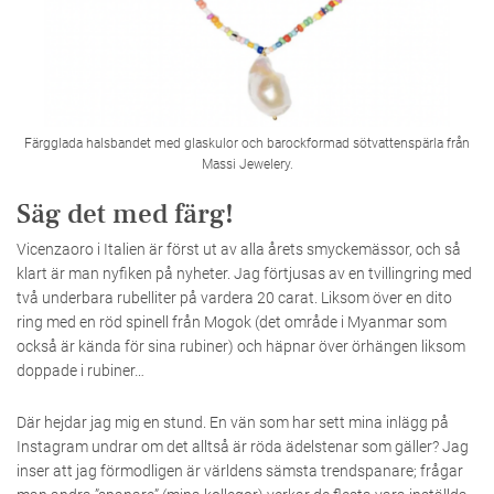
Färgglada halsbandet med glaskulor och barockformad sötvattenspärla från
Massi Jewelery.
Säg det med färg!
Vicenzaoro i Italien är först ut av alla årets smyckemässor, och så
klart är man nyfiken på nyheter. Jag förtjusas av en tvillingring med
två underbara rubelliter på vardera 20 carat. Liksom över en dito
ring med en röd spinell från Mogok (det område i Myanmar som
också är kända för sina rubiner) och häpnar över örhängen liksom
doppade i rubiner…
Där hejdar jag mig en stund. En vän som har sett mina inlägg på
Instagram undrar om det alltså är röda ädelstenar som gäller? Jag
inser att jag förmodligen är världens sämsta trendspanare; frågar