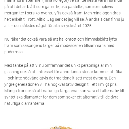
man andra ”spanare” (mina kollegor) verkar de flesta vara inställda
på att det är blått som gäller. Mjuka pasteller, som exemplevis
morganiter i persiko-nyans, lyfts också fram. Men mina ögon dras
helt enkelt till rött. Alltid. Jag ser det jag vill se. Å andra sidan finns ju
allt – och således något för alla smyckeåret 2025.
Nu råkar det också vara så att hallonrött och himmelsblått lyfts
fram som säsongens färger på modescenen tillsammans med
puderrosa.
Med tanke på att vi nu omfamnar det unikt personliga är min
gissning också att intresset för annorlunda stenar kommer att öka
– och inte nödvändigtvis de traditionellt sett mest dyrbara. Den
yngre generationen vill ha högkvalitativ design till ett rimligt pris.
Många tror också att naturliga färgstenar kan vara ett alternativ till
syntetiska diamanter för dem som söker ett alternativ till de dyra
naturliga diamanterna.