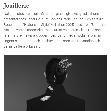
Joaillerie
Naturen stod i centrum när säsongens high jewelry-kollektioner
presenterades under Couture-veckan i Paris i januari. Och särskilt
Boucherons ”Histoire de Style”-kollektion 2025, med titeln ”Untamed
Nature” väckte uppmärksamhet. Kreativa chefen Claire Choisne
låter naturen ta våra kroppar i besittning med smycken i form av
lingonris, murgröna och insekter – och som kan förvandlas och
bäras på flera olika sätt.