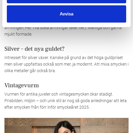
Favoriten framför andra: Stela armringen
Avvisa
Om modevärlden bara får välja ett smycke, är det den stela
armringen. Fel: Två stela armringar (eller fler). Maffiga och gärna
mjukt formade.
Silver – det nya guldet?
Intresset för silver växer. Kanske på grund av det höga guldpriset
men silver uppfattas också som mer, ja modernt. Att mixa smycken i
olika metaller går också bra.
Vintagevurm
Vurmen för antika juveler och vintagesmycken ökar stadigt.
Prisbilden, miljön – och unik stil är nog så goda anledningar att leta
efter smycken från förr inför smyckeåret 2025.