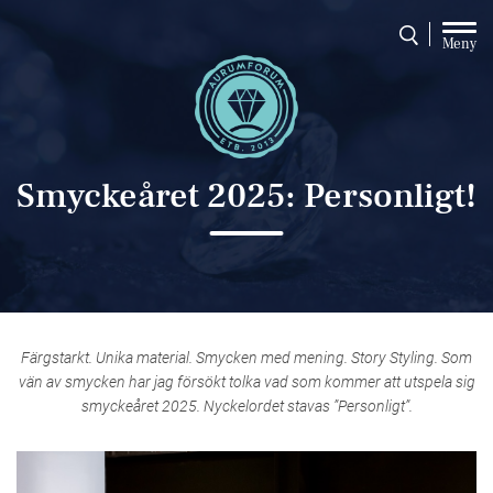
Meny
Smyckeåret 2025: Personligt!
Färgstarkt. Unika material. Smycken med mening. Story Styling. Som
vän av smycken har jag försökt tolka vad som kommer att utspela sig
smyckeåret 2025. Nyckelordet stavas ”Personligt”.