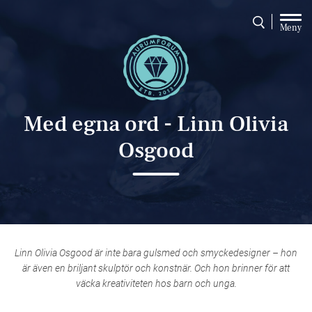
Meny
Med egna ord - Linn Olivia
Osgood
Linn Olivia Osgood är inte bara gulsmed och smyckedesigner – hon
är även en briljant skulptör och konstnär. Och hon brinner för att
väcka kreativiteten hos barn och unga.