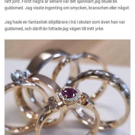
rätt jord. Först några år senare var det självklart jag skulle bli
guldsmed. Jag visste ingenting om smycken, branschen eller något.
Jag hade en fantastisk slöjdlärare i trä i skolan som även han var
guldsmed, och därifrån hittade jag vägen till mitt yrke.