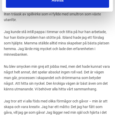
Avvisa
jag ut genom samma fönster som jag gjorde när jag var liten. Där
stod jag och hjälpte pappa smida krökta spikar rak – och bygga en
liten träask av spillvirke som vi fyllde med smultron som växte
utanför.
Jag kunde stå intill pappa i timmar och titta på hur han arbetade,
hur han löste problem han stötte på. Ibland hade jag ett förslag
som hjälpte. Mamma ställde alltid mina skapelser på bästa platsen
hemma. Jag lärde mig mycket och lade den erfarenheten i
minnesbanken.
Nu blev smycken min grej att jobba med, men det hade kunnat vara
något helt annat, det spelar absolut ingen roll vad. Det är vägen
man går, processen i skapandet och drömmarna som betyder
något. Att hitta sin nyckel. Den krokiga vägen är bäst även om det
känns utmanande. Vi behöver alla hitta vårt sammanhang.
Jag tror att vi alla föds med olika förmågor och gåvor – min är att
skapa och vara kreativ. Jag har ett måtto: Det jag har fått som
gåva, vill jag ge som gåva! Jag lägger ned min själ och hjärta i det