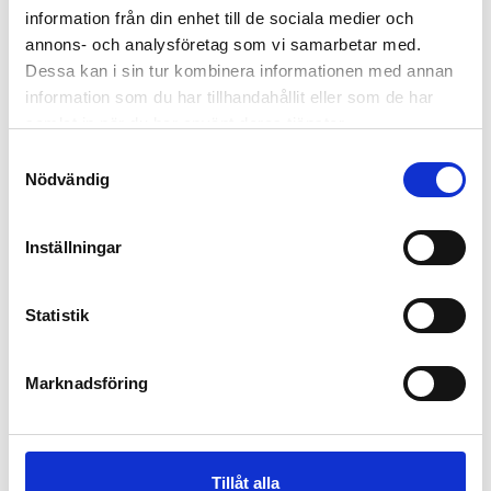
LÄS MER
information från din enhet till de sociala medier och
annons- och analysföretag som vi samarbetar med.
Dessa kan i sin tur kombinera informationen med annan
information som du har tillhandahållit eller som de har
samlat in när du har använt deras tjänster.
Samtyckesval
Nödvändig
Inställningar
Statistik
Kerstin Öhlin Lejonklou flyger fritt
Kerstin Öhlin Lejonklou är en av Sveriges främsta silversmeder och
Marknadsföring
metallformgivare. I drygt sextio år har hon drivit sin ateljé på
Postgränd...
LÄS MER
Tillåt alla