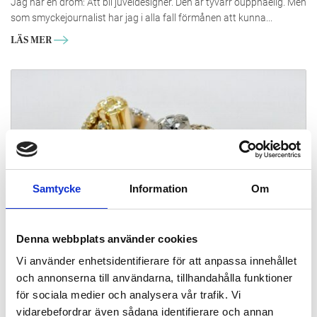
Jag har en dröm: Att bli juveldesigner. Den är tyvärr ouppnåelig. Men
som smyckejournalist har jag i alla fall förmånen att kunna...
LÄS MER
Samtycke
Information
Om
Denna webbplats använder cookies
Diamanten – festens hedersgäst
Vi använder enhetsidentifierare för att anpassa innehållet
På vinterfesten vill vi glittra ikapp med stjärnorna på himlavalvet!
och annonserna till användarna, tillhandahålla funktioner
Och ingenting förhöjer feststassen som diamanter. Låt dig
för sociala medier och analysera vår trafik. Vi
inspireras av diamantens exceptionella...
vidarebefordrar även sådana identifierare och annan