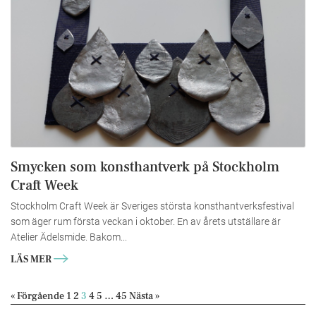
Smycken som konsthantverk på Stockholm
Craft Week
Stockholm Craft Week är Sveriges största konsthantverksfestival
som äger rum första veckan i oktober. En av årets utställare är
Atelier Ädelsmide. Bakom...
LÄS MER
« Förgående
1
2
3
4
5
…
45
Nästa »