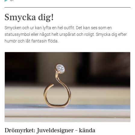
Smycka dig!
Smycken och ur kan lyfta en hel outfit. Det kan ses som en
statussymbol eller något helt urspårat och roligt. Smycka dig efter
humör och låt fantasin flöda.
Drömyrket: Juveldesigner – kända