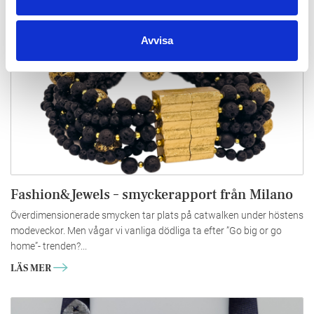
Avvisa
Fashion&Jewels – smyckerapport från Milano
Överdimensionerade smycken tar plats på catwalken under höstens
modeveckor. Men vågar vi vanliga dödliga ta efter ”Go big or go
home”- trenden?...
LÄS MER