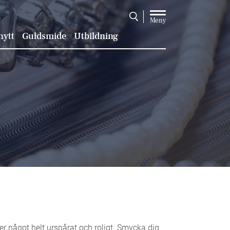
Meny
nytt
Guldsmide
Utbildning
er något helt urspårat och roligt. Smycka dig