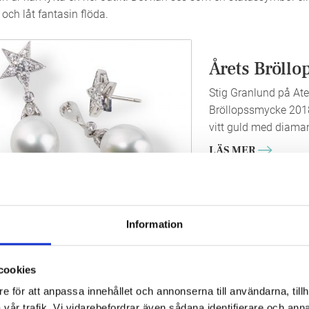
och låt fantasin flöda.
Årets Bröll
Stig Granlund på At
Bröllopssmycke 201
vitt guld med diaman
LÄS MER
Köp Marie A
Information
Nu kan Marie Antoine
200 år visas denna 
cookies
smycken upp...
e för att anpassa innehållet och annonserna till användarna, tillh
vår trafik. Vi vidarebefordrar även sådana identifierare och anna