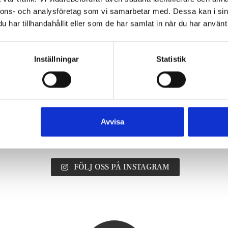
LÄS MER
nnons- och analysföretag som vi samarbetar med. Dessa kan i sin
har tillhandahållit eller som de har samlat in när du har använt 
e
1
…
43
44
45
Inställningar
Statistik
Instagram
Avvisa
FÖLJ OSS PÅ INSTAGRAM