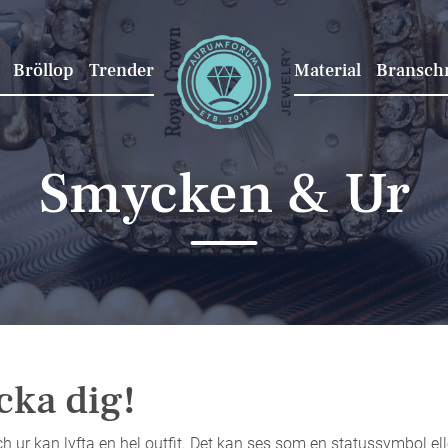
Bröllop
Trender
Material
Bransch
Smycken & Ur
ka dig!
 ur kan lyfta en hel outfit. Det kan ses som en statussymbol ell