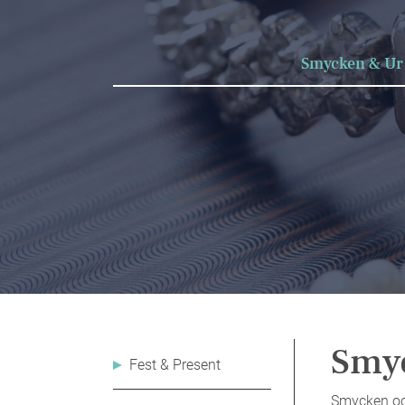
Smycken & Ur
Smyc
Fest & Present
Smycken och