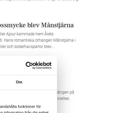
opssmycke blev Månstjärna
elier Ajour kammade hem Årets
8. Hans romantiska örhängen Månstjärna i
ter och söderhavspärlor blev...
ntoinettes smycken
Om
ttes juveler bli dina! För första gången på
magnifika samling av Marie Antoinettes
andahålla funktioner för
n information från din enhet