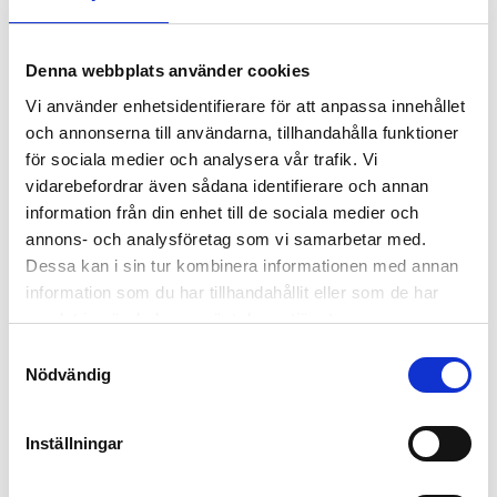
Pavéfattningen används ofta till ringar med stilen ”more is more”,
men det går även att göra den mer nedtonad. Kanske är du ute efter
Denna webbplats använder cookies
en diskretare ring där ädelstenarna inte sticker upp? Då är en
Vi använder enhetsidentifierare för att anpassa innehållet
pavéfattning med något mindre och färre stenar ett utmärkt val för
och annonserna till användarna, tillhandahålla funktioner
dig.
för sociala medier och analysera vår trafik. Vi
vidarebefordrar även sådana identifierare och annan
information från din enhet till de sociala medier och
annons- och analysföretag som vi samarbetar med.
Dessa kan i sin tur kombinera informationen med annan
information som du har tillhandahållit eller som de har
samlat in när du har använt deras tjänster.
Samtyckesval
Nödvändig
Inställningar