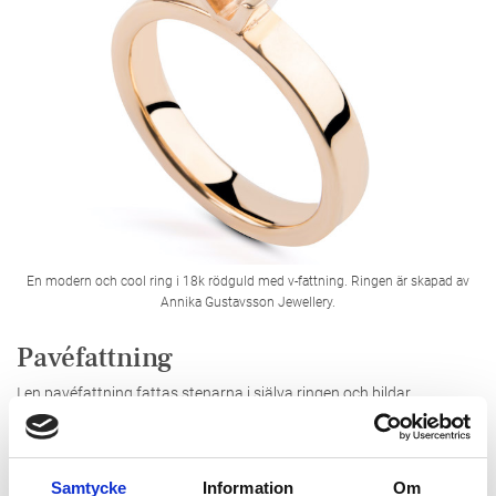
En modern och cool ring i 18k rödguld med v-fattning. Ringen är skapad av
Annika Gustavsson Jewellery.
Pavéfattning
I en pavéfattning fattas stenarna i själva ringen och bildar
tillsammans ett vackert band av ädelstenar. Ofta sitter stenarna så
tätt att metallen mellan dem inte syns. Pavéfattningen är otroligt
lyxig och gör att stenarnas ljusreflektioner studsar i varandra, vilket
Samtycke
Information
Om
får ringen att gnistra!