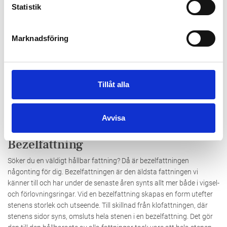
Statistik
Marknadsföring
Tillåt alla
En pavéfattning i sin vackraste form! Ringen kommer från guldsmed Jenny
Avvisa
Fors och går att beställa i vitguld, rödguld, roséguld och platina.
Bezelfattning
Söker du en väldigt hållbar fattning? Då är bezelfattningen
någonting för dig. Bezelfattningen är den äldsta fattningen vi
känner till och har under de senaste åren synts allt mer både i vigsel-
och förlovningsringar. Vid en bezelfattning skapas en form utefter
stenens storlek och utseende. Till skillnad från klofattningen, där
stenens sidor syns, omsluts hela stenen i en bezelfattning. Det gör