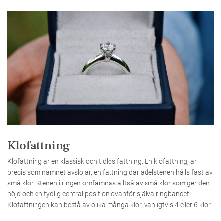
Klofattning
Klofattning är en klassisk och tidlös fattning. En klofattning, är
precis som namnet avslöjar, en fattning där ädelstenen hålls fast av
små klor. Stenen i ringen omfamnas alltså av små klor som ger den
höjd och en tydlig central position ovanför själva ringbandet.
Klofattningen kan bestå av olika många klor, vanligtvis 4 eller 6 klor.