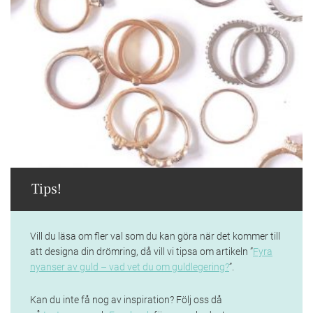
Tips!
Vill du läsa om fler val som du kan göra när det kommer till
att designa din drömring, då vill vi tipsa om artikeln ”
Fyra
nyanser av guld – vad vet du om guldlegering?
”.
Kan du inte få nog av inspiration? Följ oss då