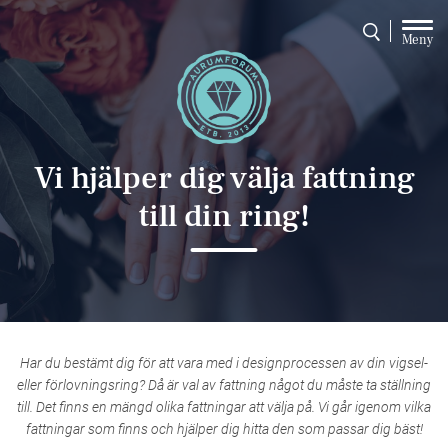
Meny
Vi hjälper dig välja fattning
till din ring!
Har du bestämt dig för att vara med i designprocessen av din vigsel-
eller förlovningsring? Då är val av fattning något du måste ta ställning
till. Det finns en mängd olika fattningar att välja på. Vi går igenom vilka
fattningar som finns och hjälper dig hitta den som passar dig bäst!