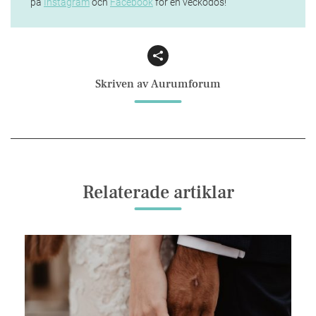
på
Instagram
och
Facebook
för en veckodos!
Facebook
Email
Skriven av Aurumforum
Relaterade artiklar