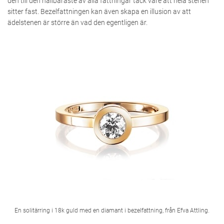
den till den hållbaraste av alla fattningar tack vare att hela stenen
sitter fast. Bezelfattningen kan även skapa en illusion av att
ädelstenen är större än vad den egentligen är.
En solitärring i 18k guld med en diamant i bezelfattning, från Efva Attling.