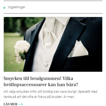
Vigselringar
Smycken till brudgummen! Vilka
bröllopsaccessoarer kan han bära?
Att välja smycken inför sitt bröllop kan vara klurigt. Speciellt med
tanke på att det ofta är fokus på bruden. Är man...
LÄS MER