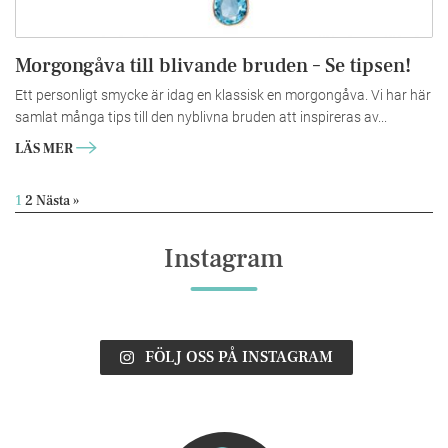
Morgongåva till blivande bruden – Se tipsen!
Ett personligt smycke är idag en klassisk en morgongåva. Vi har här
samlat många tips till den nyblivna bruden att inspireras av...
LÄS MER
1
2
Nästa »
Instagram
FÖLJ OSS PÅ INSTAGRAM