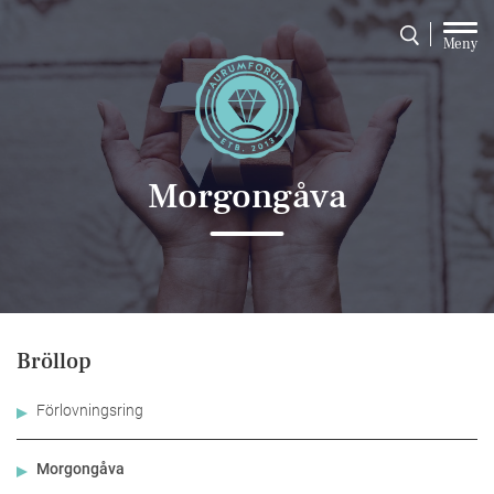
Meny
Morgongåva
Bröllop
Förlovningsring
Morgongåva