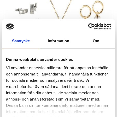
Samtycke
Information
Om
Denna webbplats använder cookies
Morgongåva till henne och honom!
Vi använder enhetsidentifierare för att anpassa innehållet
Bröllopssäsongen närmar sig! Är det din tur att gifta dig? Då kanske
du behöver lite idéer på vad du ska ge din...
och annonserna till användarna, tillhandahålla funktioner
för sociala medier och analysera vår trafik. Vi
LÄS MER
vidarebefordrar även sådana identifierare och annan
information från din enhet till de sociala medier och
annons- och analysföretag som vi samarbetar med.
Dessa kan i sin tur kombinera informationen med annan
information som du har tillhandahållit eller som de har