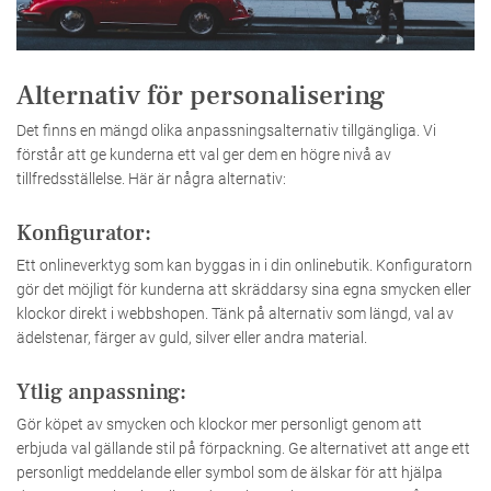
Alternativ för personalisering
Det finns en mängd olika anpassningsalternativ tillgängliga. Vi
förstår att ge kunderna ett val ger dem en högre nivå av
tillfredsställelse. Här är några alternativ:
Konfigurator:
Ett onlineverktyg som kan byggas in i din onlinebutik. Konfiguratorn
gör det möjligt för kunderna att skräddarsy sina egna smycken eller
klockor direkt i webbshopen. Tänk på alternativ som längd, val av
ädelstenar, färger av guld, silver eller andra material.
Ytlig anpassning:
Gör köpet av smycken och klockor mer personligt genom att
erbjuda val gällande stil på förpackning. Ge alternativet att ange ett
personligt meddelande eller symbol som de älskar för att hjälpa