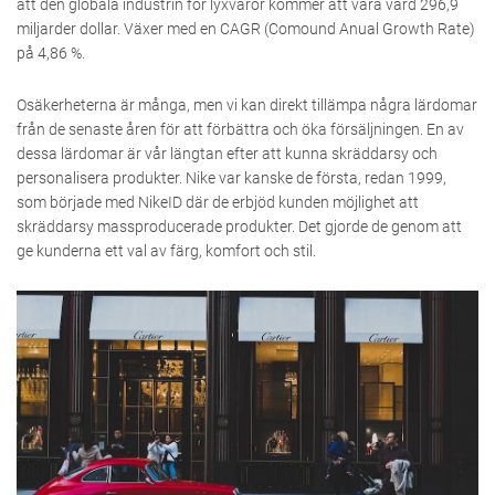
att den globala industrin för lyxvaror kommer att vara värd 296,9
miljarder dollar. Växer med en CAGR (Comound Anual Growth Rate)
på 4,86 %.
Osäkerheterna är många, men vi kan direkt tillämpa några lärdomar
från de senaste åren för att förbättra och öka försäljningen. En av
dessa lärdomar är vår längtan efter att kunna skräddarsy och
personalisera produkter. Nike var kanske de första, redan 1999,
som började med NikeID där de erbjöd kunden möjlighet att
skräddarsy massproducerade produkter. Det gjorde de genom att
ge kunderna ett val av färg, komfort och stil.