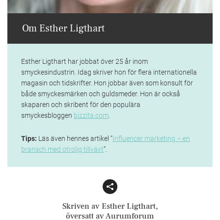
Om Esther Ligthart
Esther Ligthart har jobbat över 25 år inom
smyckesindustrin. Idag skriver hon för flera internationella
magasin och tidskrifter. Hon jobbar även som konsult för
både smyckesmärken och guldsmeder. Hon är också
skaparen och skribent för den populära
smyckesbloggen
bizzita.com
.
Tips:
Läs även hennes artikel ”
Influencer marketing – en
bransch med otrolig tillväxt
”.
Facebook
Email
Skriven av Esther Ligthart,
översatt av Aurumforum