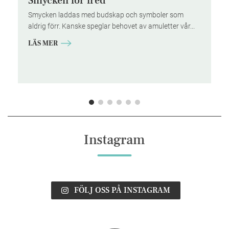
l
Smycken för fred
Smycken laddas med budskap och symboler som
aldrig förr. Kanske speglar behovet av amuletter vår...
ch
LÄS MER
Instagram
FÖLJ OSS PÅ INSTAGRAM