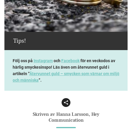
Tips!
Följ oss på
Instagram
och
Facebook
för en veckodos av
härlig smyckesinspo! Läs även om återvunnet guld i
artikeln ”
Återvunnet guld – smycken som värnar om miljö
och människa
”.
Facebook
Email
Skriven av Hanna Larsson, Hey
Communication