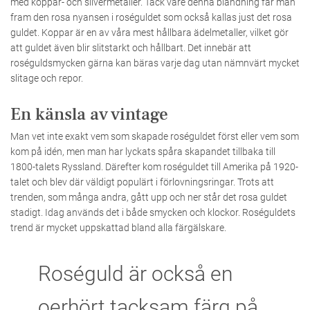
med koppar- och silvermetaller. Tack vare denna blandning får man
fram den rosa nyansen i roséguldet som också kallas just det rosa
guldet. Koppar är en av våra mest hållbara ädelmetaller, vilket gör
att guldet även blir slitstarkt och hållbart. Det innebär att
roséguldsmycken gärna kan bäras varje dag utan nämnvärt mycket
slitage och repor.
En känsla av vintage
Man vet inte exakt vem som skapade roséguldet först eller vem som
kom på idén, men man har lyckats spåra skapandet tillbaka till
1800-talets Ryssland. Därefter kom roséguldet till Amerika på 1920-
talet och blev där väldigt populärt i förlovningsringar. Trots att
trenden, som många andra, gått upp och ner står det rosa guldet
stadigt. Idag används det i både smycken och klockor. Roséguldets
trend är mycket uppskattad bland alla färgälskare.
Roséguld är också en
oerhört tacksam färg på