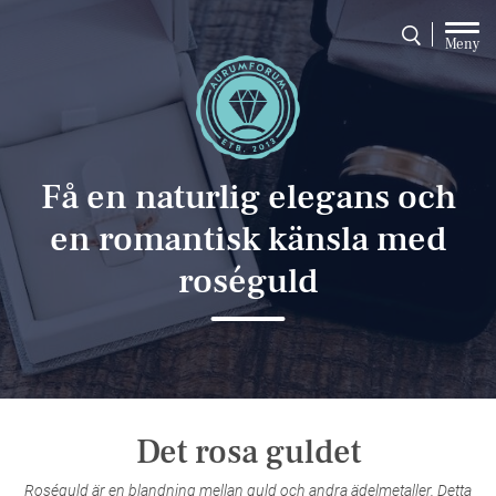
Meny
Få en naturlig elegans och
en romantisk känsla med
roséguld
Det rosa guldet
Roséguld är en blandning mellan guld och andra ädelmetaller. Detta