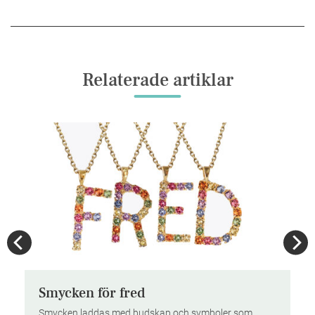
Relaterade artiklar
l
Smycken för fred
Smycken laddas med budskap och symboler som