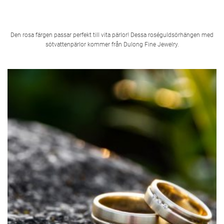
Den rosa färgen passar perfekt till vita pärlor! Dessa roséguldsörhängen med
sötvattenpärlor kommer från Dulong Fine Jewelry.