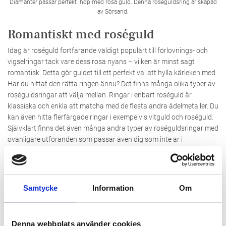
Diamanter passar perfekt ihop med rosa guld. Denna roséguldsring är skapad
av Sörsand.
Romantiskt med roséguld
Idag är roséguld fortfarande väldigt populärt till förlovnings- och
vigselringar tack vare dess rosa nyans – vilken är minst sagt
romantisk. Detta gör guldet till ett perfekt val att hylla kärleken med.
Har du hittat den rätta ringen ännu? Det finns många olika typer av
roséguldsringar att välja mellan. Ringar i enbart roséguld är
klassiska och enkla att matcha med de flesta andra ädelmetaller. Du
kan även hitta flerfärgade ringar i exempelvis vitguld och roséguld.
Självklart finns det även många andra typer av roséguldsringar med
ovanligare utföranden som passar även dig som inte är i
giftastankar.
Matcha dina
Samtycke
Information
Om
roséguldsmycken
Denna webbplats använder cookies