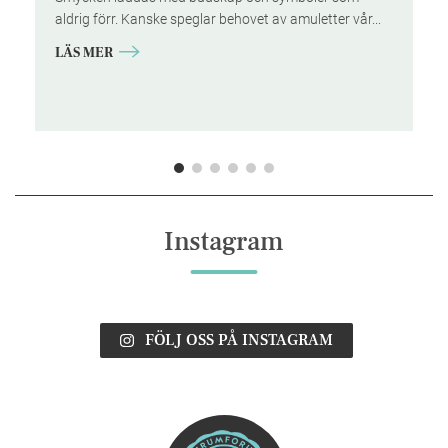
aldrig förr. Kanske speglar behovet av amuletter vår...
ch
LÄS MER
Instagram
FÖLJ OSS PÅ INSTAGRAM