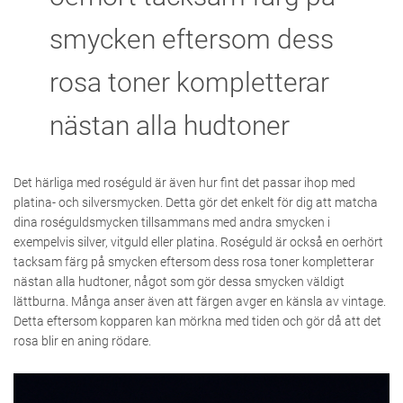
smycken eftersom dess
rosa toner kompletterar
nästan alla hudtoner
Det härliga med roséguld är även hur fint det passar ihop med
platina- och silversmycken. Detta gör det enkelt för dig att matcha
dina roséguldsmycken tillsammans med andra smycken i
exempelvis silver, vitguld eller platina. Roséguld är också en oerhört
tacksam färg på smycken eftersom dess rosa toner kompletterar
nästan alla hudtoner, något som gör dessa smycken väldigt
lättburna. Många anser även att färgen avger en känsla av vintage.
Detta eftersom kopparen kan mörkna med tiden och gör då att det
rosa blir en aning rödare.