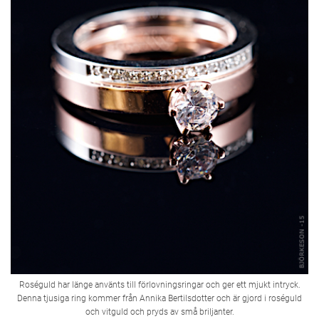
Roséguld har länge använts till förlovningsringar och ger ett mjukt intryck.
Denna tjusiga ring kommer från Annika Bertilsdotter och är gjord i roséguld
och vitguld och pryds av små briljanter.